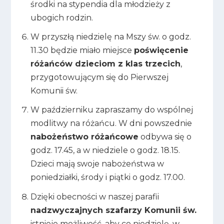
środki na stypendia dla młodzieży z
ubogich rodzin.
W przyszłą niedzielę na Mszy św. o godz.
11.30 będzie miało miejsce
poświęcenie
różańców dzieciom z klas trzecich
,
przygotowującym się do Pierwszej
Komunii św.
W październiku zapraszamy do wspólnej
modlitwy na różańcu. W dni powszednie
nabożeństwo różańcowe
odbywa się o
godz. 17.45, a w niedziele o godz. 18.15.
Dzieci mają swoje nabożeństwa w
poniedziałki, środy i piątki o godz. 17.00.
Dzięki obecności w naszej parafii
nadzwyczajnych szafarzy Komunii św.
istnieje możliwość, aby co niedzielę, w