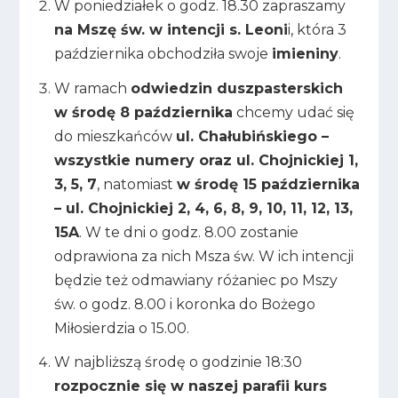
W poniedziałek o godz. 18.30 zapraszamy
na Mszę św. w intencji s. Leoni
i, która 3
października obchodziła swoje
imieniny
.
W ramach
odwiedzin duszpasterskich
w środę 8 października
chcemy udać się
do mieszkańców
ul. Chałubińskiego –
wszystkie numery oraz ul. Chojnickiej 1,
3, 5, 7
, natomiast
w środę 15 października
– ul. Chojnickiej 2, 4, 6, 8, 9, 10, 11, 12, 13,
15A
. W te dni o godz. 8.00 zostanie
odprawiona za nich Msza św. W ich intencji
będzie też odmawiany różaniec po Mszy
św. o godz. 8.00 i koronka do Bożego
Miłosierdzia o 15.00.
W najbliższą środę o godzinie 18:30
rozpocznie się w naszej parafii kurs